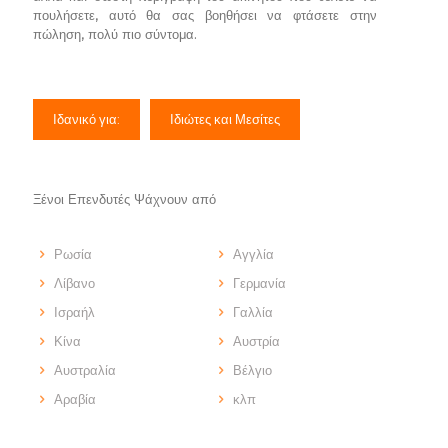
πουλήσετε, αυτό θα σας βοηθήσει να φτάσετε στην
πώληση, πολύ πιο σύντομα.
Ιδανικό για:
Ιδιώτες και Μεσίτες
Ξένοι Επενδυτές Ψάχνουν από
Ρωσία
Αγγλία
Λίβανο
Γερμανία
Ισραήλ
Γαλλία
Κίνα
Αυστρία
Αυστραλία
Βέλγιο
Αραβία
κλπ